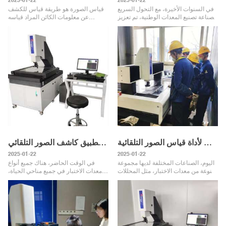
في السنوات الأخيرة، مع التحول السريع
قياس الصورة هو طريقة قياس للكشف
لصناعة تصنيع المعدات الوطنية، تم تعزيز
عن معلومات الكائن المراد قياسه
تطوير صناعة أدوات قياس الصور بشكل
وإرسالها. والغرض منه هو استخراج
كبير. تغيرت تكنولوجيا القياس من قياس
إشارات مفيدة من الصور وقياسها بناءً
مقارنة التلامس ال
على تحليل الصور والتعرف عليها. أدا
المبدأ الفني وحقل التطبيق لأداة قياس الصور التلقائية
مبدأ وتطبيق كاشف الصور التلقائي
2025-01-22
2025-01-22
اليوم، الصناعات المختلفة لديها مجموعة
في الوقت الحاضر، هناك جميع أنواع
متنوعة من معدات الاختبار، مثل المحللات
معدات الاختبار في جميع مناحي الحياة،
الكيميائية، والكاشفات البيئية،
مثل المحلل الكيميائي، والكاشف البيئي،
والماسحات الضوئية الليزر ثلاثية الأبعاد،
والماسح الضوئي بالليزر ثلاثي، وأداة
والرسامات،
رسم الخرائط، ومقيا