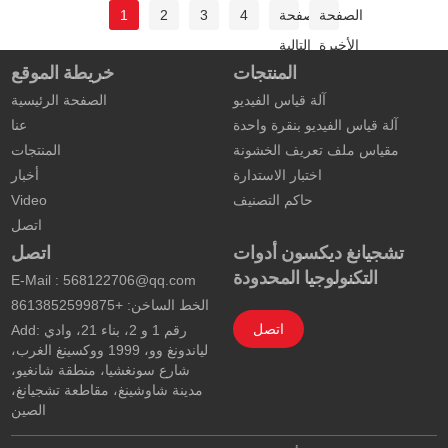
الصفحة
الصفحة
4
3
2
1
الأخيرة
التالية
المنتجات
خريطة الموقع
آلة قياس الفيديو
الصفحة الرئيسية
آلة قياس الفيديو بنقرة واحدة
عنا
مقياس ملف تعريف الخشونة
المنتجات
اختبار الاستدارة
أخبار
حاكم التصنيف
Video
اتصل
تشجيانغ ديكسون أدوات
اتصل
التكنولوجيا المحدودة
E-Mail :
568122706@qq.com
الخط الساخن: +8613852599875
اتصل
Add: رقم 1 و 2، بناء 21، وادي
لياندونغ وو، 1999 ووكسينغ الغرب،
شارع سونغشيا، منطقة شانغيو،
مدينة شاوشينغ، مقاطعة تشجيانغ،
الصين